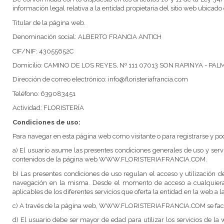
información legal relativa a la entidad propietaria del sitio web ub
Titular de la página web.
Denominación social: ALBERTO FRANCIA ANTICH
CIF/NIF: 43055652C
Domicilio: CAMINO DE LOS REYES, Nº 111 07013 SON RAPINYA - PA
Dirección de correo electrónico: info@floristeriafrancia.com
Teléfono: 639083451
Actividad: FLORISTERÍA
Condiciones de uso:
Para navegar en esta página web como visitante o para registrarse y po
a) El usuario asume las presentes condiciones generales de uso y se
contenidos de la página web WWW.FLORISTERIAFRANCIA.COM.
b) Las presentes condiciones de uso regulan el acceso y utilización
navegación en la misma. Desde el momento de acceso a cualquiera de
aplicables de los diferentes servicios que oferta la entidad en la web a 
c) A través de la página web, WWW.FLORISTERIAFRANCIA.COM se facilita a
d) El usuario debe ser mayor de edad para utilizar los servicios