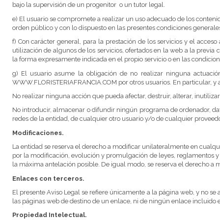
bajo la supervisión de un progenitor o un tutor legal.
e) El usuario se compromete a realizar un uso adecuado de los conte
orden público y con lo dispuesto en las presentes condiciones generale
f) Con carácter general, para la prestación de los servicios y el acc
utilización de algunos de los servicios, ofertados en la web a la previ
la forma expresamente indicada en el propio servicio o en las condicione
g) El usuario asume la obligación de no realizar ninguna actuación
WWW.FLORISTERIAFRANCIA.COM por otros usuarios. En particular, y a tí
No realizar ninguna acción que pueda afectar, destruir, alterar, inutil
No introducir, almacenar o difundir ningún programa de ordenador, dato
redes de la entidad, de cualquier otro usuario y/o de cualquier proveedo
Modificaciones.
La entidad se reserva el derecho a modificar unilateralmente en cualq
por la modificación, evolución y promulgación de leyes, reglamentos y n
la máxima antelación posible. De igual modo, se reserva el derecho a 
Enlaces con terceros.
El presente Aviso Legal se refiere únicamente a la página web, y no se 
las páginas web de destino de un enlace, ni de ningún enlace incluido 
Propiedad Intelectual.