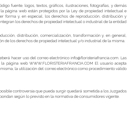
igo fuente, logos, textos, gráficos, ilustraciones, fotografías, y demás
la página web están protegidos por la Ley de propiedad intelectual e
er forma y, en especial, los derechos de reproducción, distribución y
ntegran los derechos de propiedad intelectual o industrial de la entidad
ucción, distribución, comercialización, transformación y, en general,
ón de los derechos de propiedad intelectual y/o industrial de la misma.
eberá hacer uso del correo electrónico info@floristeriafrancia.com. Las
rse en la página web WWW.FLORISTERIAFRANCIA.COM El usuario acepta
 misma, la utilización del correo electrónico como procedimiento válido
er posible controversia que pueda surgir quedará sometida a los Juzgados
spondan según lo previsto en la normativa de consumidores vigente.