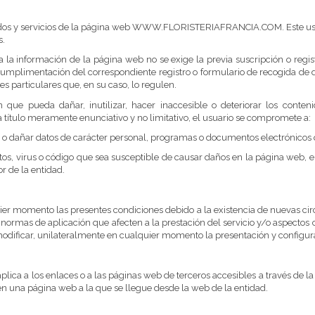
nidos y servicios de la página web WWW.FLORISTERIAFRANCIA.COM. Este uso 
s.
eso a la información de la página web no se exige la previa suscripción o r
a cumplimentación del correspondiente registro o formulario de recogida de da
s particulares que, en su caso, lo regulen.
 que pueda dañar, inutilizar, hacer inaccesible o deteriorar los conten
tulo meramente enunciativo y no limitativo, el usuario se compromete a:
izar o dañar datos de carácter personal, programas o documentos electrónico
s, virus o código que sea susceptible de causar daños en la página web, en 
r de la entidad.
uier momento las presentes condiciones debido a la existencia de nuevas ci
ormas de aplicación que afecten a la prestación del servicio y/o aspectos c
modificar, unilateralmente en cualquier momento la presentación y configur
aplica a los enlaces o a las páginas web de terceros accesibles a través de
en una página web a la que se llegue desde la web de la entidad.