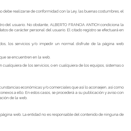
debe realizarse de conformidad con la Ley, las buenas costumbres, el
egistro del usuario. No obstante, ALBERTO FRANCIA ANTICH condiciona la
tos de carácter personal del usuario. El citado registro se efectuará en
idos, los servicios y/o impedir un normal disfrute de la página web
s que se encuentren en la web.
cualquiera de los servicios, o en cualquiera de los equipos, sistemas o
rcunstancias económicas y/o comerciales que así lo aconsejen, así como
onexos a ello. En estos casos, se procederá a su publicación y aviso con
ación de la web.
 la página web. La entidad no es responsable del contenido de ninguna de