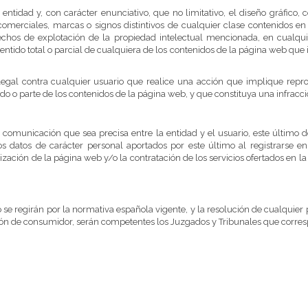
ntidad y, con carácter enunciativo, que no limitativo, el diseño gráfico, cód
rciales, marcas o signos distintivos de cualquier clase contenidos en 
erechos de explotación de la propiedad intelectual mencionada, en cualqui
ntido total o parcial de cualquiera de los contenidos de la página web que i
 legal contra cualquier usuario que realice una acción que implique reprod
do o parte de los contenidos de la página web, y que constituya una infracci
 comunicación que sea precisa entre la entidad y el usuario, este último d
 los datos de carácter personal aportados por este último al registra
zación de la página web y/o la contratación de los servicios ofertados en la
rio se regirán por la normativa española vigente, y la resolución de cualqui
ción de consumidor, serán competentes los Juzgados y Tribunales que corre