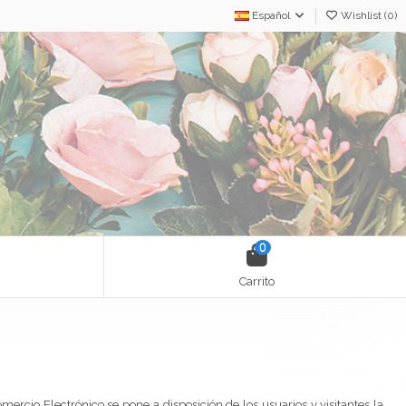
Español
Wishlist (
0
)
0
Carrito
mercio Electrónico se pone a disposición de los usuarios y visitantes la